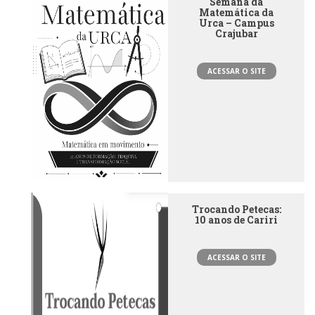
Semana da
Matemática da
Urca – Campus
Crajubar
ACESSAR O SITE
Trocando Petecas:
10 anos de Cariri
ACESSAR O SITE